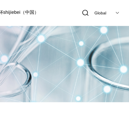
shijiebei（中国）
Global