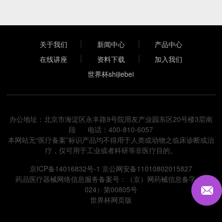
关于我们
新闻中心
产品中心
在线讲座
资料下载
加入我们
世界杯shijiebei
（中国）
办公地址：北京市海淀区永丰路9号院用友产业园东区20号楼3层南
段 电话：400-810-6057
本网站无“医疗备案”标识产品均不得用于人类或动物之临床诊断或治
疗，仅可用于工业或者科研等非医疗目的。
京ICP备14016832号-1
京公网安备11010802015827
药品医疗器械网络信息服务备案号：（京）网药械信息备字（2
024）第00805号
世界杯网页版